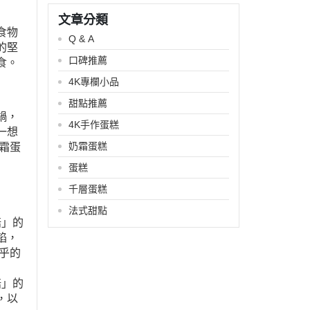
文章分類
食物
Q & A
的堅
口碑推薦
食。
4K專欄小品
甜點推薦
鍋，
4K手作蛋糕
一想
奶霜蛋糕
霜蛋
蛋糕
千層蛋糕
法式甜點
焙」的
餡，
乎的
焙」的
，以