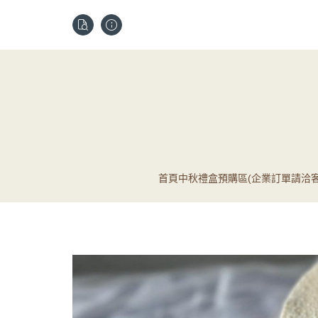
首頁
中秋禮盒預購區(企業訂單請洽客
5吋乳
宅配配