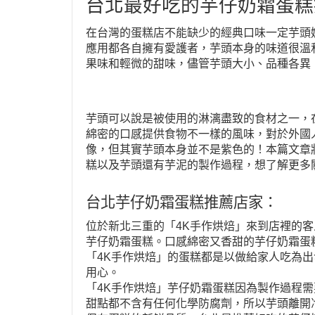
台北最好吃的芋仔奶霜蛋糕
在台灣的蛋糕店不能缺少的經典口味一定芋頭
應用都各自擁有愛護者，芋頭本身的味道很溫
果味和輕微的甜味，儘管芋頭大小、品種各異
芋頭可以說是被使用的淋漓盡致的食材之一，
綿密的口感提供食物不一樣的風味，對於外國
像，但其實芋頭本身並不是紫色的！本篇文章
糕以及芋頭還有芋泥的製作過程，想了解更多
台北芋仔奶霜蛋糕推薦店家：
位於新北三重的「4K手作烘焙」來到店裡的
芋仔奶霜蛋糕。口感綿密又香甜的芋仔奶霜蛋
「4K手作烘焙」的蛋糕都是以做給家人吃為
用心。
「4K手作烘焙」芋仔奶霜蛋糕因為製作過程
甜點都不含有任何化學防腐劑，所以芋頭離開