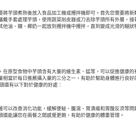
要將芋頭煮熟後放入食品加工機或攪拌機即可。首先您需要將新
議戴手套處理芋頭，使用蔬菜削皮器或刀去除芋頭所有外層，接
其他油、糖、椰奶一起放到攪拌機中攪拌，直到變成光滑的糊狀
，在原型食物中芋頭含有大量的維生素、錳等，可以促進健康的
量相當於每日推薦攝入量的三分之一，有助於幫助身體進行良好
芋頭還有以下對於健康的好處：
維可以改善消化功能，緩解便秘、腹瀉、胃潰瘍和胃酸反流等問
頭還能讓您在兩餐之間感覺更飽，有助於健康的體重管理。