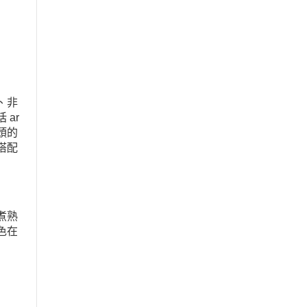
、非
ar
頭的
搭配
煮熟
色在