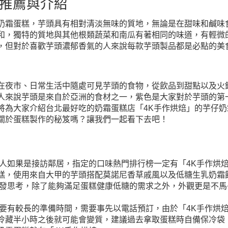
推薦與介紹
奶霜蛋糕，芋頭具有相對清淡無味的質地，無論是在甜味和鹹味
和，獨特的質地與其他根類蔬菜和南瓜有著相同的味道，有輕微
，但對於喜歡芋頭濃郁香氣的人來說每款芋頭製品都是必點的美
在夜市、日常生活中隨處可見芋頭的食物，從飲品到甜點以及火
人來說芋頭是來自於亞洲的食材之一，紫色是大家對於芋頭的第
將為大家介紹台北最好吃的奶霜蛋糕店「4K手作烘焙」的芋仔奶
關於蛋糕製作的秘笈嗎？讓我們一起看下去吧！
客人如果是接訪鄰居，指定的口味熱門排行榜一定有「4K手作烘
糕，使用來自大甲的芋頭搭配莫諾尼香草戚風以及低糖生乳奶霜
出發思考，除了能夠滿足蛋糕健康低糖的需求之外，外觀更是不馬
需要有較長的準備時間，需要事先以電話預訂，由於「4K手作烘
冷藏半小時之後就可能會變質，建議過去拿取蛋糕時自備保冷袋