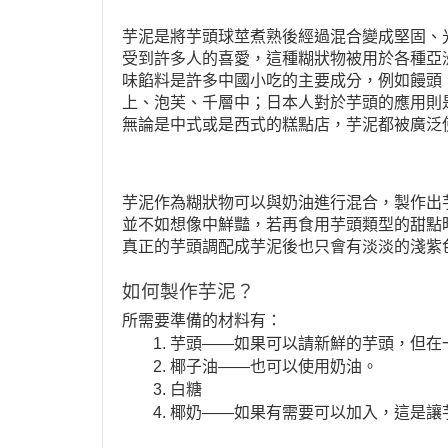
芋泥是將芋頭球莖煮熟後經過混合變成堅固、
受到許多人的喜愛，這種糊狀物被用於各種亞
味餡料是許多中國小吃的主要成分，例如饅頭
上、泡芙、千層中；日本人對於芋頭的應用則
無論是中式或是西式的糕點店，芋泥都被廣泛
芋泥作為糊狀物可以與奶油進行混合，製作出
並不如想像中鮮豔，若再食用芋頭類型的甜點
真正的芋頭調配成芋泥後也只會有淡淡的淺紫
如何製作芋泥？
所需要準備的材料有：
芋頭——如果可以請新鮮的芋頭，但在
椰子油——也可以使用奶油。
白糖
椰奶——如果有需要可以加入，這是讓