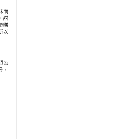
味而
。甜
蛋糕
所以
顏色
分，