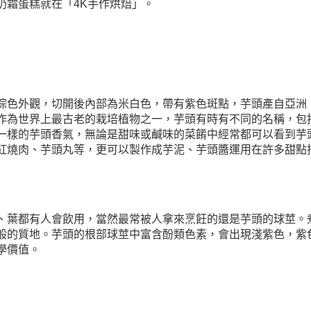
奶霜蛋糕就在「4K手作烘焙」。
棕色外觀，切開後內部為米白色，帶有紫色斑點，芋頭產自亞洲
為世界上最古老的栽培植物之一，芋頭有時有不同的名稱，包括 
種有著不太一樣的芋頭香氣，無論是甜味或鹹味的菜餚中經常都可以看到芋
紅燒肉、芋頭丸等，更可以製作成芋泥、芋頭醬運用在許多甜點
、葉都有人會飲用，當然最常被人拿來烹飪的還是芋頭的球莖。
般的質地。芋頭的根部球莖中富含酚類色素，會出現淺紫色，紫
學價值。