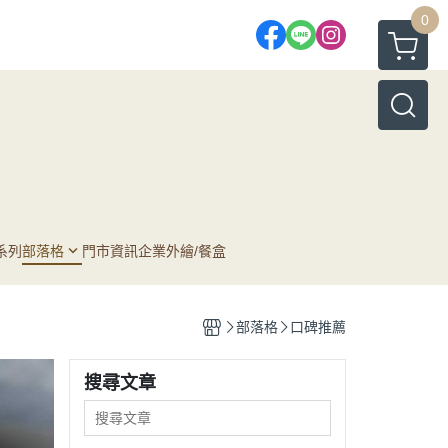
0
系列
部落格
門市資訊
企業外繪/餐盒
薦
部落格
口碑推薦
小品
搜尋文章
薦
蛋糕