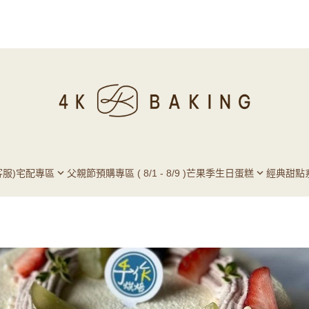
服)
宅配專區
父親節預購專區 ( 8/1 - 8/9 )
芒果季
生日蛋糕
經典甜點
酪蛋糕
4-12吋生日蛋糕
Q & A
件加購專區
6-8吋爆爆蛋糕
口碑推
8吋岩燒千層蛋糕
4K專欄
甜點推
4K手作