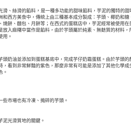
，
光滑、絲滑的餡料
是一種多功能的甜味餡料，芋泥的獨特的甜
洲和西方美食中，傳統上由三種基本成分製成：芋頭、椰奶和糖
、燒餅、麵包、月餅等；在西式的蛋糕店中，芋泥經常被使用在
是放入麻糬中當作是餡料，由於芋頭屬於純素、無麩質的材料，
使用。
芋頭奶油並添加到蛋糕基底中，完成芋仔奶霜蛋糕。由於芋頭的
時，看到非常鮮豔的紫色，那麼非常有可能是添加了其他化學成
色。
一些市場也有冷凍、搗碎的芋頭。
芋泥光滑質地的關鍵。