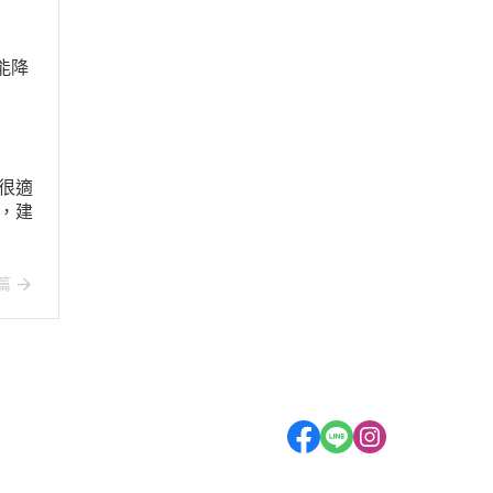
能降
很適
，建
篇