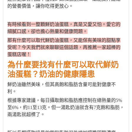
的營養價值，讓你吃得更放心。
有時候看到一整顆鮮奶油蛋糕，真是又愛又怕。愛它的
細膩口感，卻也擔心熱量和健康問題。
那
有什麼可以取代鮮奶油蛋糕
，又能保有美味的甜點享
受呢？今天我們就來聊聊這個話題，
再
推薦一家超棒的
蛋糕店喔！
為什麼要
找
有什麼可以取代鮮奶
油蛋糕
？奶油的健康隱患
鮮奶油雖然美味，但其高飽和脂肪含量可能對健康不
利。
根據專家建議，每日攝取飽和脂肪應控制在總熱量的
5%
至6%，約11至13克。但一湯匙奶油就含有7克飽和脂肪，
兩湯匙就超標了。