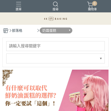
0
選單
搜尋
購物車
部落格
奶霜蛋糕
母親節蛋糕
父親節蛋糕
芒果季