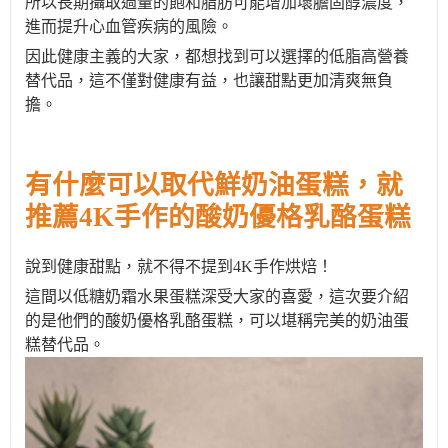
所以
長期攝取過量的飽和脂肪可能增加壞膽固醇濃度，
進而提升心血管疾病的風險。
因此
健康主義的大家
，
都想找到可以
選擇
的
低脂高營養
替代品，
這
不僅對健康有益，也讓甜點更加清爽
無負
擔
。
有什麼可以取代鮮奶油蛋糕
，就
推薦
4K手作的酸奶優格乳酪蛋糕
說到健康甜點，就不得不提
到
4K手作烘焙！
這間以低糖奶霜水果蛋糕深受大家的喜愛，這次要介紹
的是
他們的酸奶優格乳酪蛋糕
，可以
堪稱完美的奶油蛋
糕替代品。