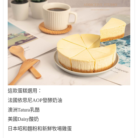
這款蛋糕選用：
法國依思尼
AOP發酵奶油
澳洲
Tatura乳酪
美國
Daisy酸奶
日本昭和麵粉和新鮮牧場雞蛋