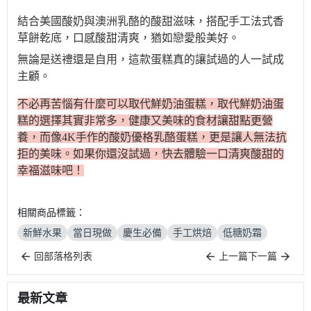
結合美國酸奶與澳洲乳酪的酸甜滋味，搭配手工法式香
草餅乾底，口感酸甜清爽，猶如戀愛般美好。
無論是送禮還是自用，這款蛋糕
真的讓試過的人
一試成
主顧。
不必再苦惱
有什麼可以取代鮮奶油蛋糕
，
取代鮮奶油蛋
糕的選擇其實非常多，健康又美味的食材讓甜點更營
養，而像
4K手作的酸奶優格乳酪蛋糕，更是讓人無法抗
拒的美味。如果你還沒試過，快去體驗一口清爽酸甜的
幸福滋味吧！
相關商品標籤：
新鮮水果
當日現做
慶生必備
手工烘焙
低糖奶霜
回部落格列表
上一篇
下一篇
最新文章