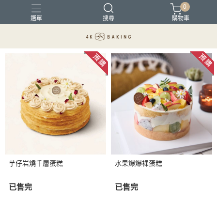
0
選單
搜尋
購物車
母親節蛋糕
父親節蛋糕
芒果季
芋仔岩燒千層蛋糕
水果爆爆裸蛋糕
已售完
已售完