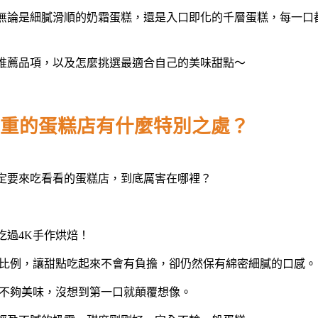
無論是細膩滑順的奶霜蛋糕，還是入口即化的千層蛋糕，每一口
推薦品項，以及怎麼挑選最適合自己的美味甜點～
重
的
蛋糕
店有什麼特別之處？
定要來吃看看的
蛋糕
店，到底厲害在哪裡？
吃過
4K手作烘焙！
比例，讓甜點吃起來不會有負擔，卻仍然保有綿密細膩的口感。
不夠美味，沒想到第一口就顛覆想像。