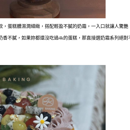
款，蛋糕體濕潤細緻，搭配輕盈不膩的奶霜，一入口就讓人驚艷
奶香不膩
，
如果妳都還沒吃過
4k的蛋糕
，
那直接選奶霜系列絕對