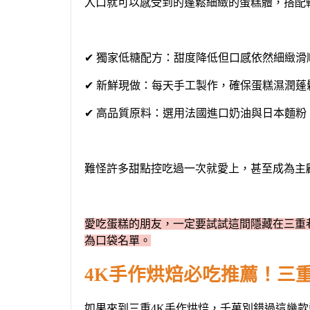
入口就可以感受到的蓬鬆細緻的蛋糕體，搭配
✔ 獨家低糖配方：甜度降低但口感依然細緻
✔ 新鮮現做：每天手工製作，確保蛋糕濕潤蓬
✔ 高品質原料：選用法國進口奶油與日本麵
難怪許多甜點控吃過一次就愛上，甚至成為
主
愛吃蛋糕的朋友，一定要試試這間隱藏在
三重
為
口袋名單。
4K手作烘焙必吃推薦！
三
如果來到
三重
4K手作烘焙，千萬別錯過這幾款