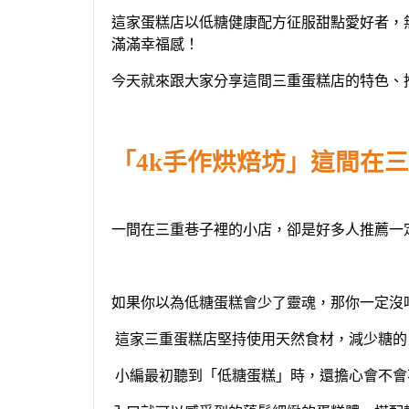
這家
蛋糕
店以低糖健康配方征服甜點愛好者，
滿滿幸福感！
今天就來跟大家分享這間
三重蛋糕店
的特色、
「
4k手作烘焙坊
」
這間在
三
一間在
三重
巷子裡的小店，卻是好多人推薦一
如果你以為低糖蛋糕會少了靈魂，那你一定沒
這家
三重蛋糕
店
堅持使用天然食材，減少糖
的
小編最初聽到「低糖蛋糕」時，還擔心會不會