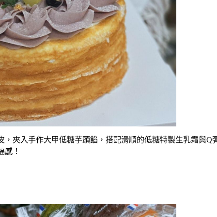
皮，夾入手作大甲低糖芋頭餡，搭配滑順的低糖特製生乳霜與
Q
福感！