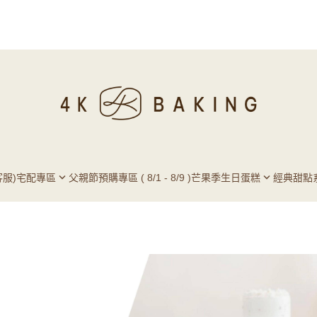
服)
宅配專區
父親節預購專區 ( 8/1 - 8/9 )
芒果季
生日蛋糕
經典甜點
酪蛋糕
4-12吋生日蛋糕
Q & A
件加購專區
6-8吋爆爆蛋糕
口碑推
8吋岩燒千層蛋糕
4K專欄
甜點推
4K手作