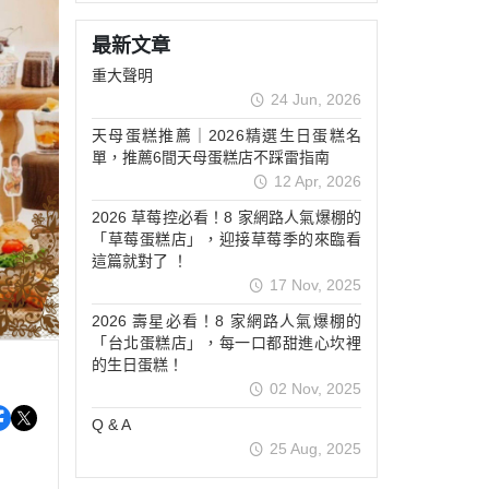
糕
最新文章
重大聲明
糕
24 Jun, 2026
點
天母蛋糕推薦｜2026精選生日蛋糕名
單，推薦6間天母蛋糕店不踩雷指南
12 Apr, 2026
2026 草莓控必看！8 家網路人氣爆棚的
「草莓蛋糕店」，迎接草莓季的來臨看
這篇就對了 ！
17 Nov, 2025
2026 壽星必看！8 家網路人氣爆棚的
「台北蛋糕店」，每一口都甜進心坎裡
的生日蛋糕！
02 Nov, 2025
Q & A
25 Aug, 2025