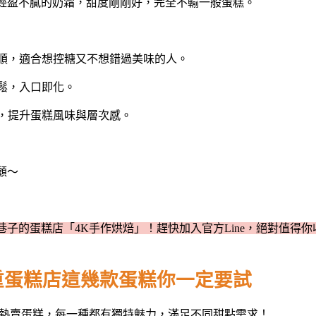
輕盈不膩的奶霜，甜度剛剛好，完全不輸一般蛋糕。
滑順，適合想控糖又不想錯過美味的人。
鬆，入口即化。
粉，提升蛋糕風味與層次感。
顧～
巷子
的
蛋糕
店
「
4K手作烘焙」！
趕快加入官方
Line，絕對值得
重蛋糕
店
這幾款蛋糕你一定要試
熱賣
蛋糕
，每一種都有獨特魅力，滿足不同甜點需求！