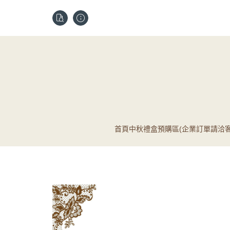
首頁
中秋禮盒預購區(企業訂單請洽客
5吋乳
宅配配