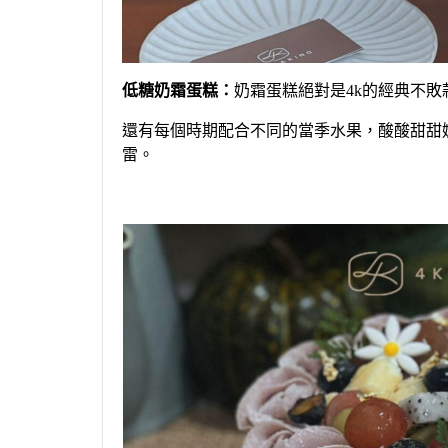
低糖奶霜蛋糕：
奶霜蛋糕絕對是
4k的
經典
不敗
還有每個時期配合不同的當季水果
，
酸酸甜甜
雷。