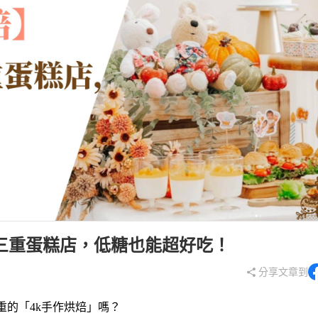
奶霜蛋
蛋糕
千層蛋
法式甜
三重蛋糕店，低糖也能超好吃！
分享文章到
重
的「
4k手作烘焙」嗎？