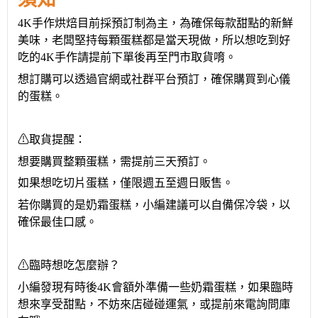
4K手作烘焙目前採預訂制
為主
，為確保每款甜點的新鮮
美味，
老闆堅持每顆蛋糕都是當天現做，所以想吃到好
吃的
4K
手作
請提前下單後再至門市取貨
唷
。
想訂購
可以透過官網或社群平台預訂，
確保購買到心儀
的蛋糕。
⚠取貨提醒：
想要購買
整顆蛋糕，需提前三天預訂。
如果想吃
切片蛋糕，僅限週五至週日販售。
若
你
購買
的是
奶霜蛋糕，
小編
建議
可以
自備保冷袋，以
確保最佳口感。
⚠臨時想吃怎麼辦？
小編發現
有時
後
4K
會
額外準備一些奶霜蛋糕，如果臨時
想來享受甜點，不妨來店碰碰運氣，或提前來電詢問庫