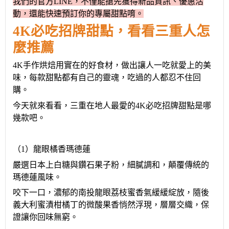
我們的官方
LINE，不僅能搶先獲得新品資訊、優惠活
動，還能快速預訂你的專屬甜點
唷。
4K
必吃招牌甜點，
看看
三重
人怎
麼
推薦
4K手作烘焙用實在的好食材，做出讓人一吃就愛上的美
味，每款甜點都有自己的靈魂，吃過的人都忍不住回
購
。
今天就來看看
，
三重
在地人
最愛的
4K必吃招牌甜點是哪
幾款吧
。
（1）
龍眼橘香瑪德蓮
嚴選日本上白糖與鑽石果子粉，細膩調和，顛覆傳統的
瑪德蓮風味。
咬下一口，濃郁的南投龍眼荔枝蜜香氣緩緩綻放，隨後
義大利蜜漬柑橘丁的微酸果香悄然浮現，層層交織，
保
證讓你
回味無窮。