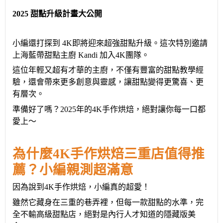
2025 甜點升級計畫大公開
小編還打探到
4K即將迎來超強甜點升級
。
這次特別邀請
上海藍帶甜點主廚
Kandi 加入4K團隊。
這位年輕又超有才華的主廚，不僅有豐富的甜點教學經
驗，還會帶來更多創意與靈感，讓甜點變得更驚喜、更
有層次。
準備好了嗎？
2025年的4K手作烘焙，絕對讓你每一口都
愛上
～
為什麼
4K
手作烘焙
三重
店
值得推
薦？小編親測超滿意
因為
說到
4K
手作烘焙，小編真的超愛！
雖然它藏身在
三重
的巷弄裡，但每一款甜點的水準，完
全不輸高級甜點店，絕對是內行人才知道的隱藏版美