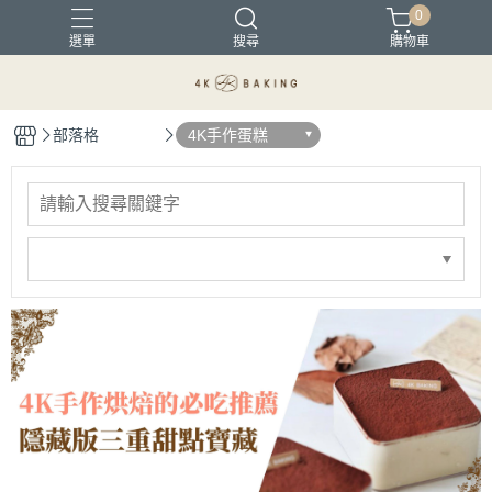
0
選單
搜尋
購物車
部落格
4K手作蛋糕
母親節蛋糕
父親節蛋糕
芒果季