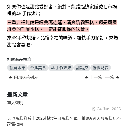
如果你也是甜點愛好者，絕對不能錯過這家隱藏在市場
裡的
4K
手作烘焙
。
三重
店裡
無論是經典
瑪德蓮
、清爽奶霜蛋糕，還是層層
堆疊的千層蛋糕，
一定
能
征服
你的味蕾。
來
4K手作烘焙，品嚐幸福的味道
。
趕快手刀預訂，來場
甜點饗宴吧。
相關商品標籤：
新鮮水果
台北美食
4K手作烘焙
甜點控
低糖奶霜
回部落格列表
上一篇
下一篇
最新文章
重大聲明
24 Jun, 2026
天母蛋糕推薦｜2026精選生日蛋糕名單，推薦6間天母蛋糕店不
踩雷指南