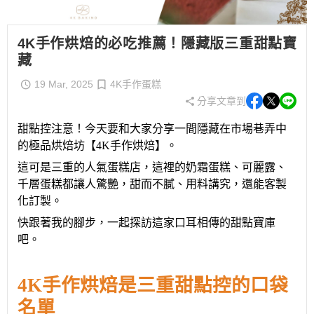
4K手作烘焙的必吃推薦！隱藏版三重甜點寶
藏
19 Mar, 2025
4K手作蛋糕
分享文章到
甜點控注意
！
今天要和大家分享一間隱藏在市場巷弄中
的
極品
烘焙坊
【
4K
手作烘焙
】
。
這可是
三重
的人氣蛋糕店，
這裡的奶霜蛋糕、可麗露、
千層蛋糕都讓人驚艷，甜而不膩、用料講究，還能客製
化訂製。
快跟著我的腳步，一起探訪這家口耳相傳的甜點
寶庫
吧。
4K
手作烘焙
是
三重
甜點控的口袋
名單