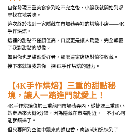
自從發
現
三重
美食
多到吃不完之後，
小編我
就開始到處
尋找在地美味
。
這次終於找到一家隱藏在市場巷弄裡的烘焙小店
——4K
手作烘焙。
這裡的甜點不僅顏值高，口感更是讓人驚艷，完全顛覆
了我對甜點的想像
。
如果你也是甜點愛好者，那麼這家店絕對值得收藏。
接下來就讓我帶你一探
4K手作烘焙的魅力
。
【
4K
手作烘焙
】
三重
的甜點秘
境，讓人一踏進門就愛上！
4K手作烘焙位
於
三重
龍門市場巷弄內，從捷運
三重
國小
站走過來大概
9分鐘，
因為
隱藏在市場附近，一不小心可
能就錯過了。
但只要聞到空氣中飄來的麵包香，應該就知道快到了