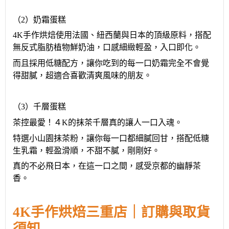
（2）
奶霜蛋糕
4K手作烘焙使用法國、紐西蘭與日本的頂級原料，搭配
無反式脂肪植物鮮奶油，口感細緻輕盈，入口即化
。
而且採用低糖配方，讓你吃到的每一口奶霜
完全不會覺
得甜膩，超適合喜歡清爽風味的朋友
。
（3）
千層蛋糕
茶控最愛
！
４
K的抹茶千層真的讓人一口入魂
。
特選
小山園抹茶粉
，讓你每一口都
細膩回甘，
搭配
低糖
生乳霜，輕盈滑順，不甜不膩，剛剛好
。
真的
不必飛日本，在這一口之間，感受京都的幽靜茶
香。
4K
手作烘焙
三重
店
｜訂購與取貨
須知