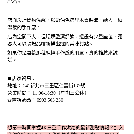
(´∀
)
。
店面設計簡約溫馨，以奶油色搭配木質裝潢，給人一種
溫暖的手作感。
店內空間不大，但環境整潔舒適，還設有少量座位，讓
客人可以現場品嚐新鮮出爐的美味甜點。
如果你是
喜歡那種純粹手作感的朋友，真的推薦來試
試
。
⏹︎店家資訊：
地址：
241新北市三重區仁壽街133號
營業時間：
11:00-18:30（星期三公休）
☎︎
電話號碼：
0903 503 230
想第一時間掌握
4K
三重
手作烘焙的最新甜點情報？加入