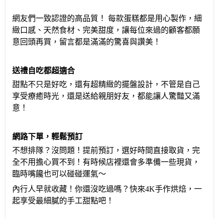
網友們一致認證的高品質！
每款蛋糕都是用心製作，細
緻口感、天然食材、完美甜度，讓每位來過的顧客都願
意回頭再買，留言都是滿滿的驚喜與讚美！
送禮自吃都超適合
甜點不只是好吃，還有超精緻的擺盤設計，不管是自己
享受療癒時光，還是送給親朋好友，都能讓人驚豔又滿
意！
網路下單，輕鬆預訂
不想排隊？沒問題！提前預訂，選好時間直接取貨，完
全不用擔心買不到！有時候店裡還會多準備一些現貨，
臨時嘴饞也可以碰碰運氣～
內行人早就收藏！你還沒吃過嗎？快來
4K手作烘焙，一
起享受最細膩的手工甜點吧！